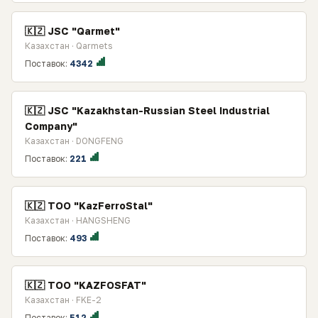
🇰🇿 JSC "Qarmet"
Казахстан · Qarmets
Поставок:
4342
🇰🇿 JSC "Kazakhstan-Russian Steel Industrial
Company"
Казахстан · DONGFENG
Поставок:
221
🇰🇿 TOO "KazFerroStal"
Казахстан · HANGSHENG
Поставок:
493
🇰🇿 TOO "KAZFOSFAT"
Казахстан · FKE-2
Поставок:
512