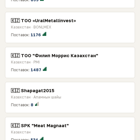
🇰🇿 TOO «UralMetallinvest»
Казахстан · BONLMEX
Поставок:
1176
🇰🇿 ТОО "Филип Моррис Казахстан"
Казахстан · PMI
Поставок:
1487
🇰🇿 Shapagat2015
Казахстан · Апамнын шайы
Поставок:
8
🇰🇿 SPK "Meat Magnaat"
Казахстан
Поставок:
534