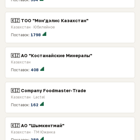
🇰🇿 ТОО "Мон'дэлис Казахстан"
Казахстан · Юбилейное
Поставок:
1798
🇰🇿 АО "Костанайские Минералы"
Казахстан
Поставок:
408
🇰🇿 Company Foodmaster-Trade
Казахстан · Lactel
Поставок:
162
🇰🇿 АО "Шымкентмай"
Казахстан · ТМ Южанка
Поставок:
289