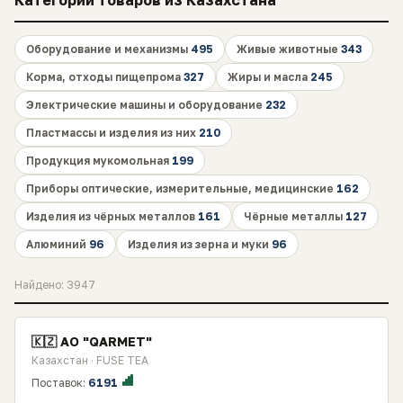
Категории товаров из Казахстана
Оборудование и механизмы
495
Живые животные
343
Корма, отходы пищепрома
327
Жиры и масла
245
Электрические машины и оборудование
232
Пластмассы и изделия из них
210
Продукция мукомольная
199
Приборы оптические, измерительные, медицинские
162
Изделия из чёрных металлов
161
Чёрные металлы
127
Алюминий
96
Изделия из зерна и муки
96
Найдено: 3947
🇰🇿 AO "QARMET"
Казахстан · FUSE TEA
Поставок:
6191