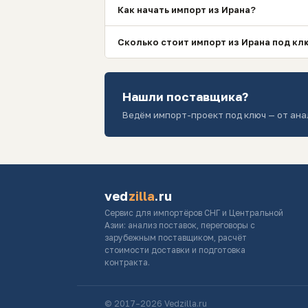
Как начать импорт из Ирана?
Сколько стоит импорт из Ирана под кл
Нашли поставщика?
Ведём импорт-проект под ключ — от ана
ved
zilla
.ru
Сервис для импортёров СНГ и Центральной
Азии: анализ поставок, переговоры с
зарубежным поставщиком, расчёт
стоимости доставки и подготовка
контракта.
© 2017–2026 Vedzilla.ru