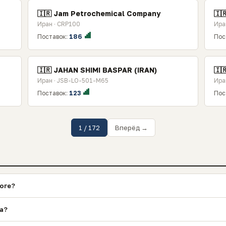
🇮🇷 Jam Petrochemical Company
🇮
Иран · CRP100
Иран
Поставок:
186
Пос
🇮🇷 JAHAN SHIMI BASPAR (IRAN)
🇮
Иран · JSB-LO-501-M65
Ира
Поставок:
123
Пос
1 / 172
Вперёд →
оге?
на?