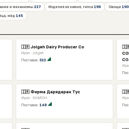
ание и механизмы
227
Изделия из камня, гипса
196
Овощи
190
йца, мёд
145
🇮🇷 Jolgeh Dairy Producer Co
🇮
Иран · Jolgeh
CO
CO.
Поставок:
322
Ира
Пос
🇮🇷 Фирма Дарядаран Тус
🇮
Иран · SHARGH
Ира
Поставок:
148
Пос