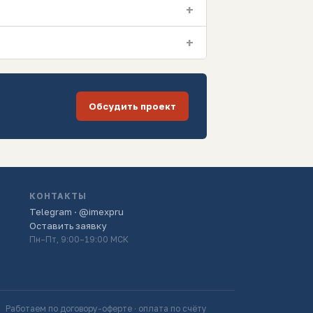
+
+
Обсудить проект
КОНТАКТЫ
Telegram · @imexpru
Оставить заявку
Пн–Пт, 9:00–19:00 МСК
Работаем по договору-оферте · оплата по счёту