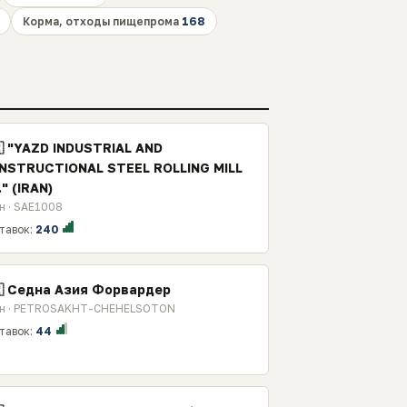
Корма, отходы пищепрома
168
🇷 "YAZD INDUSTRIAL AND
NSTRUCTIONAL STEEL ROLLING MILL
" (IRAN)
н · SAE1008
тавок:
240
🇷 Седна Азия Форвардер
н · PETROSAKHT-CHEHELSOTON
тавок:
44