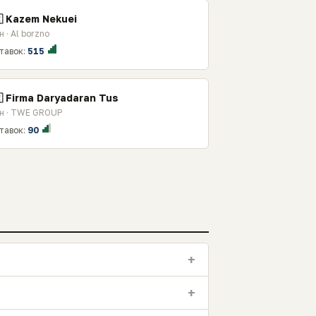
 Kazem Nekuei
 · Al borzno
тавок:
515
 Firma Daryadaran Tus
н · TWE GROUP
тавок:
90
+
+