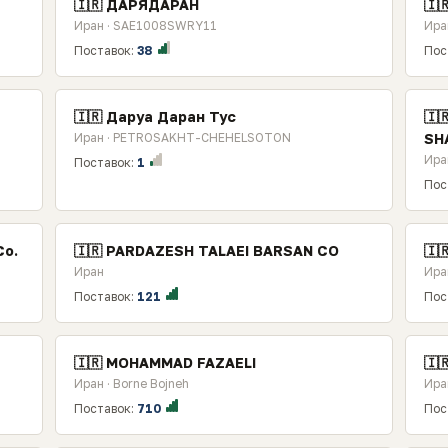
🇮🇷 ДАРЯДАРАН
🇮
Иран · SAE1008SWRY11
Ира
Поставок:
38
Пос
🇮🇷 Даруа Даран Тус
🇮
Иран · PETROSAKHT-CHEHELSOTON
SH
Ира
Поставок:
1
Пос
Co.
🇮🇷 PARDAZESH TALAEI BARSAN CO
🇮
Иран
Ира
Поставок:
121
Пос
🇮🇷 MOHAMMAD FAZAELI
🇮
Иран · Borne Bojneh
Ира
Поставок:
710
Пос