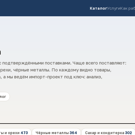
Каталог
Услуги
Как ра
а
 с подтверждёнными поставками. Чаще всего поставляют:
 орехи, чёрные металлы. По каждому видно товары,
 а мы ведём импорт-проект под ключ: анализ,
лог
ы и орехи
473
Чёрные металлы
364
Сахар и кондитерка
302