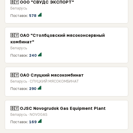
🇧🇾 ООО "СВУДС ЭКСПОРТ"
Беларусь
Поставок:
578
🇧🇾 ОАО "Столбцовский мясоконсервный
комбинат"
Беларусь
Поставок:
240
🇧🇾 ОАО Слуцкий мясокомбинат
Беларусь · СЛУЦКИЙ МЯСОКОМБИНАТ
Поставок:
290
🇧🇾 OJSC Novogrudok Gas Equipment Plant
Беларусь · NOVOGAS
Поставок:
169