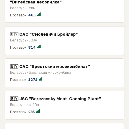
"Витебская лесопилка"
Беларусь · ель
Поставок:
465
🇧🇾 ОАО "Смолевичи Бройлер"
Беларусь · JOJA
Поставок:
814
🇧🇾 ОАО "Брестский мясокомбинат"
Беларусь · Брестский мясокомбинат
Поставок:
1271
🇧🇾 JSC "Berezovsky Meat-Canning Plant"
Беларусь · suffer
Поставок:
235