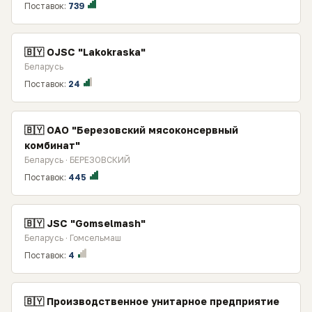
Поставок:
739
🇧🇾 OJSC "Lakokraska"
Беларусь
Поставок:
24
🇧🇾 ОАО "Березовский мясоконсервный
комбинат"
Беларусь · БЕРЕЗОВСКИЙ
Поставок:
445
🇧🇾 JSC "Gomselmash"
Беларусь · Гомсельмаш
Поставок:
4
🇧🇾 Производственное унитарное предприятие