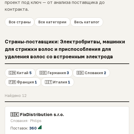
проект под ключ — от анализа поставщика до
контракта.
Все страны
Все категории
Весь каталог
Страны-поставщики: Электробритвы, машинки
для стрижки волос и приспособления для
удаления волос со встроенным электродв
🇨🇳 Китай
5
🇩🇪 Германия
3
🇸🇰 Словакия
2
🇫🇷 Франция
1
🇮🇹 Италия
1
Найдено: 12
🇸🇰 FixDistribution s.r.o.
Словакия · Philips
Поставок:
360