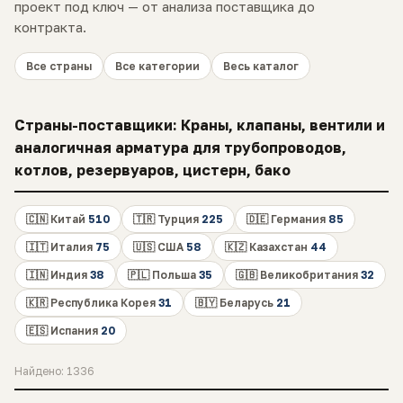
проект под ключ — от анализа поставщика до
контракта.
Все страны
Все категории
Весь каталог
Страны-поставщики: Краны, клапаны, вентили и
аналогичная арматура для трубопроводов,
котлов, резервуаров, цистерн, бако
🇨🇳 Китай
510
🇹🇷 Турция
225
🇩🇪 Германия
85
🇮🇹 Италия
75
🇺🇸 США
58
🇰🇿 Казахстан
44
🇮🇳 Индия
38
🇵🇱 Польша
35
🇬🇧 Великобритания
32
🇰🇷 Республика Корея
31
🇧🇾 Беларусь
21
🇪🇸 Испания
20
Найдено: 1336