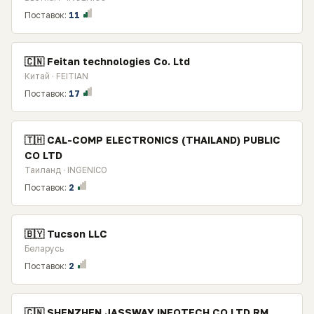
Поставок:
11
🇨🇳 Feitan technologies Co. Ltd
Китай · FEITIAN
Поставок:
17
🇹🇭 CAL-COMP ELECTRONICS (THAILAND) PUBLIC
CO LTD
Таиланд · INGENICO
Поставок:
2
🇧🇾 Tucson LLC
Беларусь
Поставок:
2
🇨🇳 SHENZHEN JASSWAY INFOTECH CO.LTD RM