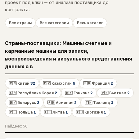
проект под ключ — от анализа поставщика до
контракта.
Все страны
Все категории
Весь каталог
Страны-поставщики: Машины счетные и
карманные машины для записи,
воспроизведения и визуального представления
данных с в
🇨🇳 Китай
32
🇰🇿 Казахстан
6
🇫🇷 Франция
2
🇰🇷 Республика Корея
2
🇭🇰 Гонконг
2
🇻🇳 Вьетнам
2
🇧🇾 Беларусь
2
🇦🇲 Армения
2
🇹🇭 Таиланд
1
🇵🇱 Польша
1
🇱🇹 Литва
1
🇰🇬 Киргизия
1
Найдено: 56