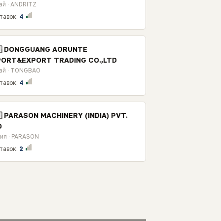
ай · ANDRITZ
тавок:
4
🇳 DONGGUANG AORUNTE
PORT&EXPORT TRADING CO.,LTD
ай · TONGBAO
тавок:
4
🇳 PARASON MACHINERY (INDIA) PVT.
D
ия · PARASON
тавок:
2