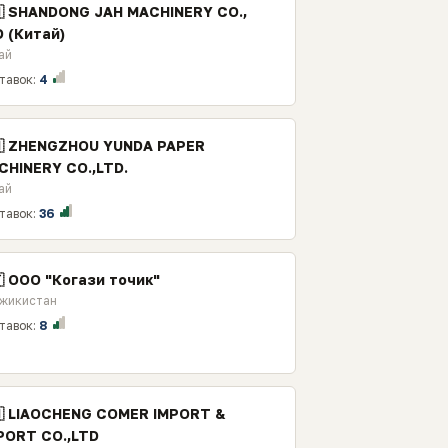
🇳 SHANDONG JAH MACHINERY CO.,
D (Китай)
ай
тавок:
4
🇳 ZHENGZHOU YUNDA PAPER
CHINERY CO.,LTD.
ай
тавок:
36
🇯 ООО "Когази точик"
жикистан
тавок:
8
🇳 LIAOCHENG COMER IMPORT &
PORT CO.,LTD