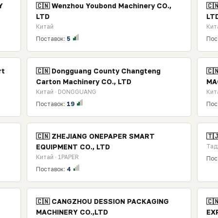
Y
🇨🇳 Wenzhou Youbond Machinery CO.,
🇨
LTD
LT
Китай
Кит
Поставок:
5
Пос
rt
🇨🇳 Dongguang County Changteng
🇨
Carton Machinery CO., LTD
MA
Китай · DONGGUANG
Кит
Поставок:
19
Пос
🇨🇳 ZHEJIANG ONEPAPER SMART
🇹
EQUIPMENT CO., LTD
Тад
Китай · 1PAPER
Пос
Поставок:
4
🇨🇳 CANGZHOU DESSION PACKAGING
🇨
MACHINERY CO.,LTD
EX