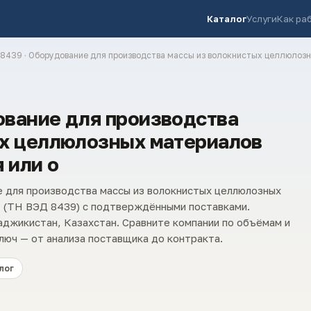
Каталог
Услуги
Как ра
8439 · Оборудование для производства массы из волокнистых целлюлозн
ование для производства
ых целлюлозных материалов
 или о
 для производства массы из волокнистых целлюлозных
» (ТН ВЭД 8439) с подтверждёнными поставками.
аджикистан, Казахстан. Сравните компании по объёмам и
люч — от анализа поставщика до контракта.
лог