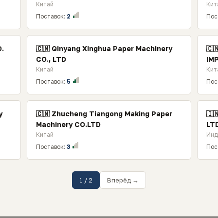
Китай
Кит
Поставок:
2
Пос
.
🇨🇳 Qinyang Xinghua Paper Machinery
🇨
CO., LTD
IM
Китай
Кит
Поставок:
5
Пос
y
🇨🇳 Zhucheng Tiangong Making Paper
🇮
Machinery CO.LTD
LT
Китай
Инд
Поставок:
3
Пос
1 / 2
Вперёд →