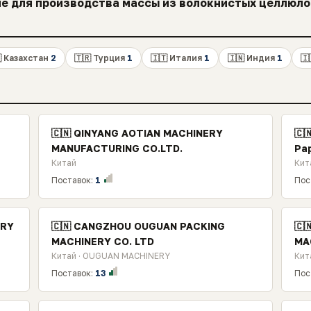
е для производства массы из волокнистых целлюло
 Казахстан
2
🇹🇷 Турция
1
🇮🇹 Италия
1
🇮🇳 Индия
1
🇮
🇨🇳 QINYANG AOTIAN MACHINERY
🇨
MANUFACTURING CO.LTD.
Pa
Китай
Кит
Поставок:
1
Пос
ERY
🇨🇳 CANGZHOU OUGUAN PACKING
🇨
MACHINERY CO. LTD
MA
Китай · OUGUAN MACHINERY
Кит
Поставок:
13
Пос