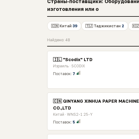
Страны-поставщики: Оборудовани
изготовления или о
🇨🇳 Китай
39
🇹🇯 Таджикистан
2
🇰
Найдено: 48
🇮🇱 "Scodix" LTD
Израиль · SCODIX
Поставок:
7
🇨🇳 QINYANG XINHUA PAPER MACHIN
CO.,LTD
Китай · WNS2-1 25-Y
Поставок:
5