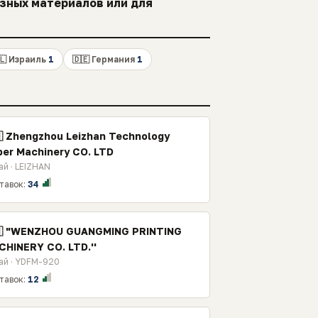
зных материалов или для
🇱 Израиль
1
🇩🇪 Германия
1
🇳 Zhengzhou Leizhan Technology
per Machinery CO. LTD
ай · LEIZHAN
тавок:
34
🇳 "WENZHOU GUANGMING PRINTING
CHINERY CO. LTD.''
ай · YDFM-920
тавок:
12