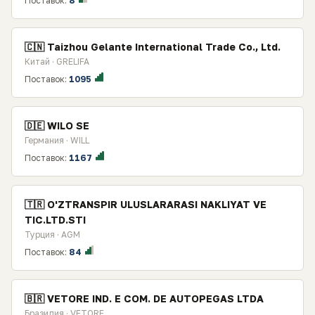
Поставок:
8
🇨🇳 Taizhou Gelante International Trade Co., Ltd.
Китай · GRELIFA
Поставок:
1095
🇩🇪 WILO SE
Германия · WILL
Поставок:
1167
🇹🇷 O'ZTRANSPIR ULUSLARARASI NAKLIYAT VE
TIC.LTD.STI
Турция · AGM
Поставок:
84
🇧🇷 VETORE IND. E COM. DE AUTOPEGAS LTDA
Бразилия · VETORE