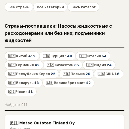
Все страны
Все категории
Весь каталог
Страны-поставщики: Насосы жидкостные с
расходомерами или без них; подъемники
жидкостей
🇨🇳 Китай
412
🇹🇷 Турция
140
🇮🇹 Италия
54
🇩🇪 Германия
42
🇰🇿 Казахстан
36
🇮🇳 Индия
24
🇰🇷 Республика Корея
22
🇵🇱 Польша
20
🇺🇸 США
16
🇧🇾 Беларусь
13
🇬🇧 Великобритания
12
🇨🇿 Чехия
11
Найдено: 911
🇫🇮 Metso Outotec Finland Oy
Финляндия