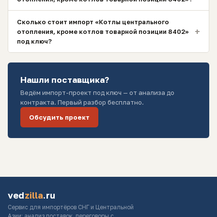
Сколько стоит импорт «Котлы центрального
+
отопления, кроме котлов товарной позиции 8402»
под ключ?
Нашли поставщика?
Ведём импорт-проект под ключ — от анализа до
контракта. Первый разбор бесплатно.
Обсудить проект
ved
zilla
.ru
Сервис для импортёров СНГ и Центральной
Азии: анализ поставок, переговоры с