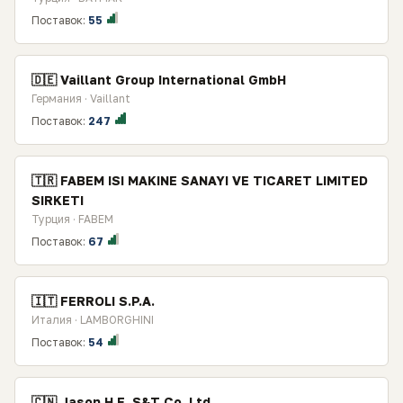
Поставок:
55
🇩🇪 Vaillant Group International GmbH
Германия · Vaillant
Поставок:
247
🇹🇷 FABEM ISI MAKINE SANAYI VE TICARET LIMITED
SIRKETI
Турция · FABEM
Поставок:
67
🇮🇹 FERROLI S.P.A.
Италия · LAMBORGHINI
Поставок:
54
🇨🇳 Jason H.E. S&T Co.,Ltd.