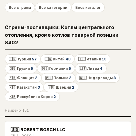
Все страны
Все категории
Весь каталог
Страны-поставщики: Котлы центрального
отопления, кроме котлов товарной позиции
8402
🇹🇷 Турция
57
🇨🇳 Китай
43
🇮🇹 Италия
13
🇬🇪 Грузия
5
🇩🇪 Германия
5
🇱🇹 Литва
4
🇫🇷 Франция
3
🇵🇱 Польша
3
🇳🇱 Нидерланды
3
🇰🇿 Казахстан
3
🇸🇪 Швеция
2
🇰🇷 Республика Корея
2
Найдено: 151
🇺🇸 ROBERT BOSCH LLC
США · BOSCH