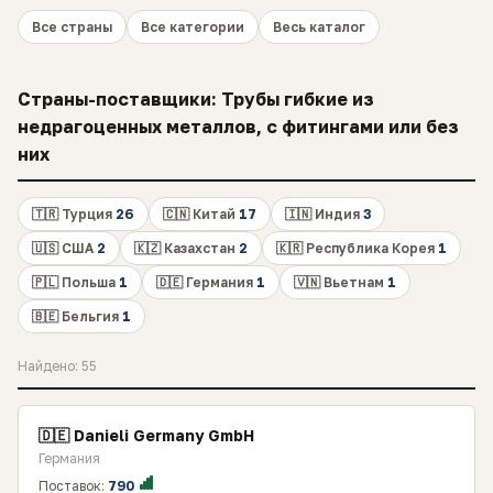
Все страны
Все категории
Весь каталог
Страны-поставщики: Трубы гибкие из
недрагоценных металлов, с фитингами или без
них
🇹🇷 Турция
26
🇨🇳 Китай
17
🇮🇳 Индия
3
🇺🇸 США
2
🇰🇿 Казахстан
2
🇰🇷 Республика Корея
1
🇵🇱 Польша
1
🇩🇪 Германия
1
🇻🇳 Вьетнам
1
🇧🇪 Бельгия
1
Найдено: 55
🇩🇪 Danieli Germany GmbH
Германия
Поставок:
790