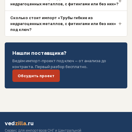
+
недрагоценных металлов, с фитингами или без них»?
Сколько стоит импорт «Трубы гибкие из
+
недрагоценных металлов, с фитингами или без них»
под ключ?
Нашли поставщика?
Ведём импорт-проект под ключ — от анализа до
контракта. Первый разбор бесплатно.
Обсудить проект
ved
zilla
.ru
Сервис для импортёров СНГ и Центральной