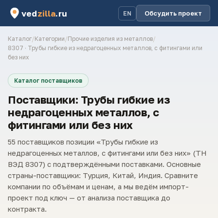
ved
zilla
.ru
Обсудить проект
EN
Каталог
/
Категории
/
Прочие изделия из металлов
/
8307 · Трубы гибкие из недрагоценных металлов, с фитингами или
без них
Каталог поставщиков
Поставщики: Трубы гибкие из
недрагоценных металлов, с
фитингами или без них
55 поставщиков позиции «Трубы гибкие из
недрагоценных металлов, с фитингами или без них» (ТН
ВЭД 8307) с подтверждёнными поставками. Основные
страны-поставщики: Турция, Китай, Индия. Сравните
компании по объёмам и ценам, а мы ведём импорт-
проект под ключ — от анализа поставщика до
контракта.