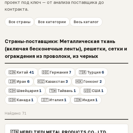
проект под ключ — от анализа поставщика до
контракта.
Все страны
Все категории
Весь каталог
Страны-поставщики: Металлическая ткань
(включая бесконечные ленты), решетки, сетки и
ограждения из проволоки, из черных
🇨🇳 Китай
41
🇩🇪 Германия
7
🇹🇷 Турция
6
🇮🇷 Иран
6
🇰🇿 Казахстан
3
🇭🇰 Гонконг
2
🇨🇭 Швейцария
1
🇹🇼 Тайвань
1
🇺🇸 США
1
🇨🇦 Канада
1
🇮🇹 Италия
1
🇮🇳 Индия
1
Найдено: 71
🇨🇳 HEBEI TIEDI METAL PRODUCTS CO., LTD.