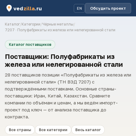
ved
zilla
.ru
Обсудить проект
EN
Каталог
/
Категории
/
Чёрные металлы
/
7207 · Полуфабрикаты из железа или нелегированной стали
Каталог поставщиков
Поставщики: Полуфабрикаты из
железа или нелегированной стали
28 поставщиков позиции «Полуфабрикаты из железа или
нелегированной стали» (ТН ВЭД 7207) с
подтверждёнными поставками. Основные страны-
поставщики: Иран, Китай, Казахстан. Сравните
компании по объёмам и ценам, а мы ведём импорт-
проект под ключ — от анализа поставщика до
контракта.
Все страны
Все категории
Весь каталог