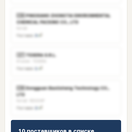
🇨🇳 PINGXIANG ZHONGTAI ENVIRONMENTAL
CHEMICAL PACKING CO., LTD
Китай
Поставок:
3
🇮🇹 TEXERA S.R.L.
Италия · TEXERA
Поставок:
1
🇨🇳 Dongguan Baolisheng Technology CO.,
LTD
Китай · REXCHIP
Поставок:
2
10 поставщиков в списке