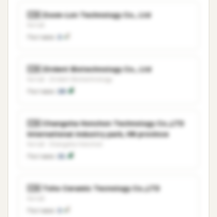
🇨🇳 Zoom-Lon Technology Co., Ltd
Китай
Поставок:
2
🇨🇳 Zirdent Biotechnology Co., Ltd
Китай · Zirdent Biotechnology
Поставок:
28
🇨🇳 Changsha Honchon Technology Co.,LTD
International industry park, HN province
Китай · Changsha Honchon
Поставок:
21
🇨🇳 Toho Ceramic Tecnology Co.,LTD
Китай
Поставок:
2