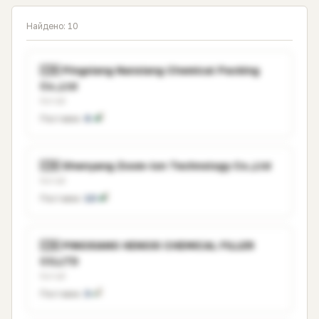
Найдено: 10
🇨🇳 Pingxiang Nanxiang Chemical Packing
Co.,Ltd
Китай
Поставок:
6
🇨🇳 Shenyang Zoom-lon Technology Co.,Ltd
Китай
Поставок:
10
🇨🇳 PINGXIANG HENGXI CHEMICAL FILLER
CO,LTD
Китай
Поставок:
3