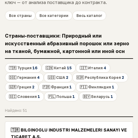
ключ — от анализа поставщика до контракта.
Все страны
Все категории
Весь каталог
Страны-поставщики: Природный или
искусственный абразивный порошок или зерно
на тканой, бумажной, картонной или иной осн
🇹🇷 Турция
16
🇨🇳 Китай
15
🇮🇹 Италия
4
🇩🇪 Германия
4
🇺🇸 США
2
🇰🇷 Республика Корея
2
🇬🇷 Греция
2
🇫🇷 Франция
1
🇫🇮 Финляндия
1
🇸🇮 Словения
1
🇵🇱 Польша
1
🇧🇾 Беларусь
1
Найдено: 51
🇹🇷 BILGINOGLU INDUSTRI MALZEMELERI SANAYI VE
TICARET A.S.