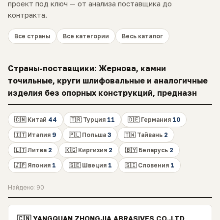
проект под ключ — от анализа поставщика до
контракта.
Все страны
Все категории
Весь каталог
Страны-поставщики: Жернова, камни
точильные, круги шлифовальные и аналогичные
изделия без опорных конструкций, предназн
🇨🇳 Китай
44
🇹🇷 Турция
11
🇩🇪 Германия
10
🇮🇹 Италия
9
🇵🇱 Польша
3
🇹🇼 Тайвань
2
🇱🇹 Литва
2
🇰🇬 Киргизия
2
🇧🇾 Беларусь
2
🇯🇵 Япония
1
🇸🇪 Швеция
1
🇸🇮 Словения
1
Найдено: 90
🇨🇳 YANGQUAN ZHONGJIA ABRASIVES CO.,LTD