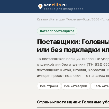
ved
zilla
.ru
сервис для импортёров
Каталог
/
Категории
/
Головные уборы
/
6506 · Голо
Каталог поставщиков
Поставщики: Головны
или без подкладки ил
19 поставщиков позиции «Головные убор
отделкой или без отделки» (ТН ВЭД 65
поставщики: Китай, Италия, Хорватия. 
импорт-проект под ключ — от анализа п
Все страны
Все категории
Весь ката
Страны-поставщики: Головные убор