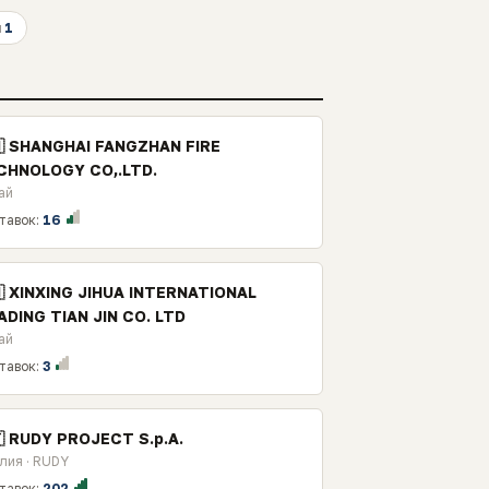
я
1
🇳 SHANGHAI FANGZHAN FIRE
CHNOLOGY CO,.LTD.
ай
тавок:
16
🇳 XINXING JIHUA INTERNATIONAL
ADING TIAN JIN CO. LTD
ай
тавок:
3
🇹 RUDY PROJECT S.p.A.
лия · RUDY
тавок:
202