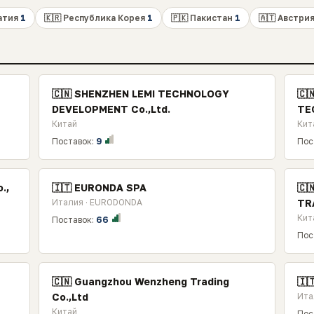
ватия
1
🇰🇷 Республика Корея
1
🇵🇰 Пакистан
1
🇦🇹 Австри
🇨🇳 SHENZHEN LEMI TECHNOLOGY
🇨
DEVELOPMENT Co.,Ltd.
TE
Китай
Кит
Поставок:
9
Пос
.,
🇮🇹 EURONDA SPA
🇨
Италия · EURODONDA
TR
Кит
Поставок:
66
Пос
🇨🇳 Guangzhou Wenzheng Trading
🇮
Co.,Ltd
Ита
Китай
Пос