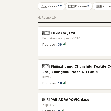
🇨🇳 Китай
12
🇮🇹 Италия
3
🇭🇷 Хор
Найдено: 19
🇰🇷 KPNP Co., Ltd.
Республика Корея · KPNP
Поставок:
36
🇨🇳 Shijiazhuang Chunzhilu Textile Co
Ltd., Zhongchu Plaza 4-1105-1
Китай
Поставок:
10
🇭🇷 PAB AKRAPOVIC d.o.o.
Хорватия
Поставок:
8