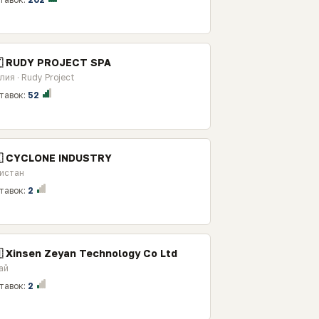
🇹 RUDY PROJECT SPA
лия · Rudy Project
тавок:
52
🇰 CYCLONE INDUSTRY
истан
тавок:
2
 Xinsen Zeyan Technology Co Ltd
ай
тавок:
2