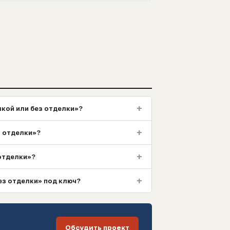
+
лкой или без отделки»?
+
з отделки»?
+
 отделки»?
+
ез отделки» под ключ?
Обсудить проект