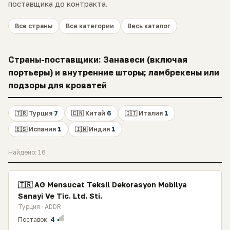
поставщика до контракта.
Все страны
Все категории
Весь каталог
Страны-поставщики: Занавеси (включая
портьеры) и внутренние шторы; ламбрекены или
подзоры для кроватей
🇹🇷 Турция
7
🇨🇳 Китай
6
🇮🇹 Италия
1
🇪🇸 Испания
1
🇮🇳 Индия
1
Найдено: 16
🇹🇷 AG Mensucat Teksil Dekorasyon Mobilya
Sanayi Ve Tic. Ltd. Sti.
Турция · ADDR
Поставок:
4