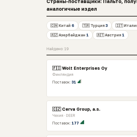
Страны-поставщики: Пальто, полуп
аналогичные издел
🇨🇳 Китай
6
🇹🇷 Турция
3
🇮🇹 Итали
🇦🇿 Азербайджан
1
🇦🇹 Австрия
1
Найдено: 19
🇫🇮 Wolt Enterprises Oy
Финляндия
Поставок:
31
🇨🇿 Cerva Group, a.s.
Чехия · DEER
Поставок:
177