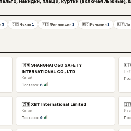
альто, накидки, плащи, куртки (включая лыжные), 
я
3
🇨🇿 Чехия
1
🇫🇮 Финляндия
1
🇷🇴 Румыния
1
🇱🇹 Л
🇨🇳 SHANGHAI C&G SAFETY
🇱
INTERNATIONAL CO., LTD
Лит
Китай
Пос
Поставок:
6
🇨🇳 XBT International Limited
🇮
Китай
Ита
Поставок:
9
Пос