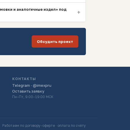
рмовки и аналогичные издел» под
+
Обсудить проект
КОНТАКТЫ
Telegram · @imexpru
Оставить заявку
Пн–Пт, 9:00–19:00 МСК
Работаем по договору-оферте · оплата по счёту