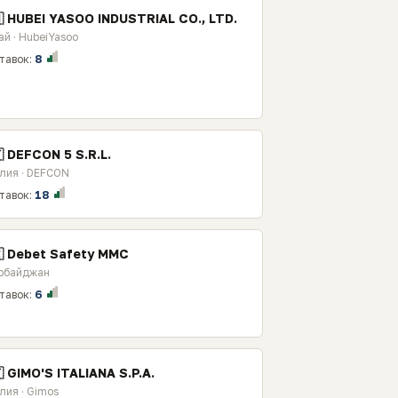
 HUBEI YASOO INDUSTRIAL CO., LTD.
ай · HubeiYasoo
тавок:
8
 DEFCON 5 S.R.L.
лия · DEFCON
тавок:
18
🇿 Debet Safety MMC
рбайджан
тавок:
6
 GIMO'S ITALIANA S.P.A.
лия · Gimos