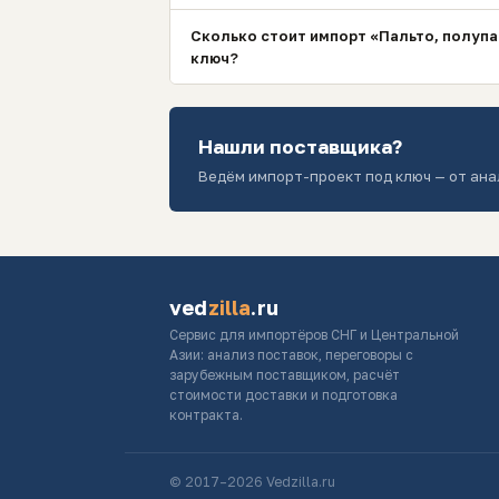
Сколько стоит импорт «Пальто, полупа
ключ?
Нашли поставщика?
Ведём импорт-проект под ключ — от ана
ved
zilla
.ru
Сервис для импортёров СНГ и Центральной
Азии: анализ поставок, переговоры с
зарубежным поставщиком, расчёт
стоимости доставки и подготовка
контракта.
© 2017–2026 Vedzilla.ru