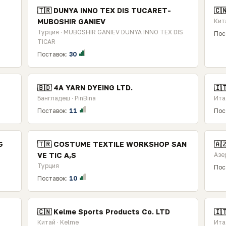
🇹🇷 DUNYA INNO TEX DIS TUCARET-
🇨
MUBOSHIR GANIEV
Кит
Турция · MUBOSHIR GANIEV DUNYA INNO TEX DIS
Пос
TICAR
Поставок:
30
🇧🇩 4A YARN DYEING LTD.
🇮
Бангладеш · PinBina
Ита
Поставок:
11
Пос
G
🇹🇷 COSTUME TEXTILE WORKSHOP SAN
🇦
VE TIC A,S
Азе
Турция
Пос
Поставок:
10
🇨🇳 Kelme Sports Products Co. LTD
🇮
Китай · Kelme
Ита