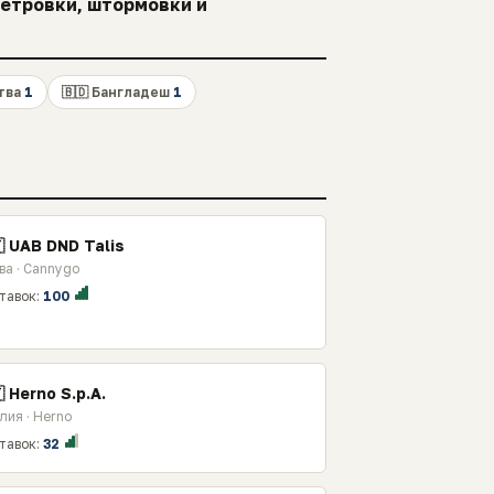
ветровки, штормовки и
итва
1
🇧🇩 Бангладеш
1
 UAB DND Talis
ва · Cannygo
тавок:
100
 Herno S.p.A.
лия · Herno
тавок:
32