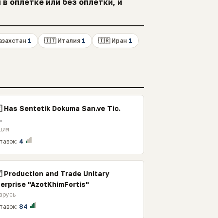
в оплетке или без оплетки, и
Казахстан
1
🇮🇹 Италия
1
🇮🇷 Иран
1
 Has Sentetik Dokuma San.ve Tic.
.
ция
тавок:
4
 Production and Trade Unitary
erprise "AzotKhimFortis"
арусь
тавок:
84