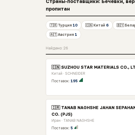
Страны-поставщики: Бечевки, вере
пропитан
🇹🇷 Турция
10
🇨🇳 Китай
6
🇧🇾 Бел
🇦🇹 Австрия
1
Найдено: 26
🇨🇳 SUZHOU STAR MATERIALS CO., L
Китай · SCHNEIDER
Поставок:
195
🇮🇷 TANAB NAGHSHE JAHAN SEPAHA
CO. (PJS)
Иран · TANAB NAGHSHE
Поставок:
5