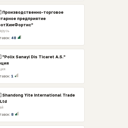
🇾 Производственно-торговое
итарное предприятие
зотХимФортис"
арусь
тавок:
48
 "Polix Sanayi Dis Ticaret A.S."
рция
ция
тавок:
1
 Shandong Yite International Trade
,Ltd
ай
тавок:
8