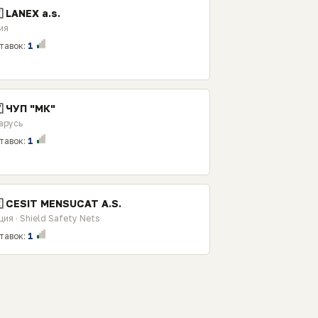
 LANEX a.s.
ия
тавок:
1
 ЧУП "МК"
арусь
тавок:
1
🇷 CESIT MENSUCAT A.S.
ция · Shield Safety Nets
тавок:
1