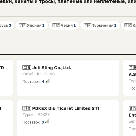
вки, канаты и тросы, плетеные или неплетеные, или 
арусь
3
🇯🇵 Япония
1
🇨🇿 Чехия
1
🇹🇲 Туркмения
1
🇰🇿 
TD
🇨🇳 Juli Sling Co.,Ltd.
🇹
Китай · JULI SLING
A.S
Тур
Поставок:
4
Пос
N
🇹🇷 PDKEX Dis Ticaret Limited STI
🇧
Турция · PDKEX
Ent
Бел
Поставок:
3
Пос