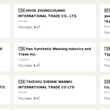
🇨🇳 HOOK ZHONGCHUANG
🇧
INTERNATIONAL TRADE CO., LTD.
ун
Китай
"А
Бел
Поставок:
4
Пос
NG
🇹🇷 Has Synthetic Weaving Industry and
🇹
Trade Inc.
Ту
Турция
Тур
Поставок:
1
Пос
🇨🇳 TAIZHOU ZHENHE WANWU
🇨
TD.
INTERNATIONAL TRADE CO LTD
Co
Китай
Кит
Поставок:
3
Пос