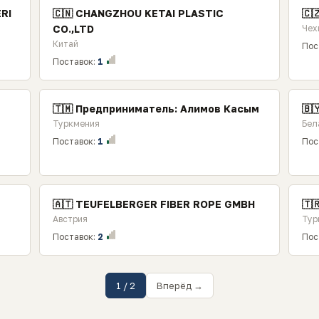
RI
🇨🇳 CHANGZHOU KETAI PLASTIC
🇨
CO.,LTD
Чех
Китай
Пос
Поставок:
1
🇹🇲 Предприниматель: Алимов Касым
🇧
Туркмения
Бел
Поставок:
1
Пос
🇦🇹 TEUFELBERGER FIBER ROPE GMBH
🇹
Австрия
Тур
Поставок:
2
Пос
1 / 2
Вперёд →