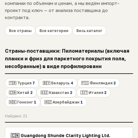
компании по объёмам и ценам, а мы ведём импорт-
проект под ключ — от анализа поставщика до
контракта.
Все страны
Все категории
Весь каталог
Страны-поставщики: Пиломатериалы (включая
планки и фриз для паркетного покрытия пола,
несобранные) в виде профилированн
🇹🇷 Турция
7
🇧🇾 Беларусь
4
🇫🇮 Финляндия
2
🇨🇳 Китай
2
🇰🇿 Казахстан
2
🇮🇹 Италия
2
🇭🇰 Гонконг
1
🇦🇿 Азербайджан
1
Найдено: 21
🇨🇳 Guangdong Shunde Clarity Lighting Ltd.