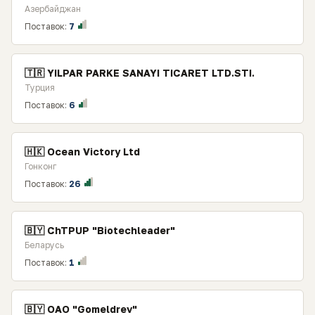
Азербайджан
Поставок:
7
🇹🇷 YILPAR PARKE SANAYI TICARET LTD.STI.
Турция
Поставок:
6
🇭🇰 Ocean Victory Ltd
Гонконг
Поставок:
26
🇧🇾 ChTPUP "Biotechleader"
Беларусь
Поставок:
1
🇧🇾 OAO "Gomeldrev"