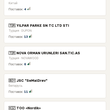
Китай
Поставок:
4
🇹🇷 YILPAR PARKE SN TC LTD STI
Турция · DUPON
Поставок:
13
🇹🇷 NOVA ORMAN URUNLERI SAN.TIC.AS
Турция · NOVAWOOD
Поставок:
6
🇧🇾 JSC "SeMalDrev"
Беларусь
Поставок:
11
🇰🇿 TOO «Nordik»