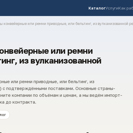
Каталог
Услуги
Как ра
ты конвейерные или ремни приводные, или бельтинг, из вулканизованной р
конвейерные или ремни
тинг, из вулканизованной
ные или ремни приводные, или бельтинг, из
) с подтверждёнными поставками. Основные страны-
вните компании по объёмам и ценам, а мы ведём импорт-
ка до контракта.
лог