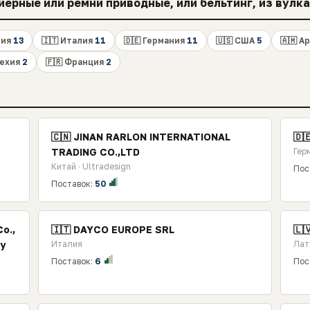
ерные или ремни приводные, или бельтинг, из вулк
дия
13
🇮🇹 Италия
11
🇩🇪 Германия
11
🇺🇸 США
5
🇦🇲 А
Чехия
2
🇫🇷 Франция
2
🇨🇳 JINAN RARLON INTERNATIONAL
🇩
TRADING CO.,LTD
Гер
Китай · Ultradesign
Пос
Поставок:
50
о.,
🇮🇹 DAYCO EUROPE SRL
🇱
ty
Италия
Лат
Поставок:
6
Пос