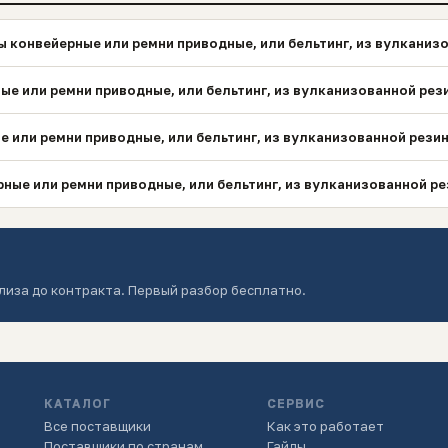
 конвейерные или ремни приводные, или бельтинг, из вулканиз
ые или ремни приводные, или бельтинг, из вулканизованной рез
е или ремни приводные, или бельтинг, из вулканизованной рези
ные или ремни приводные, или бельтинг, из вулканизованной р
лиза до контракта. Первый разбор бесплатно.
КАТАЛОГ
СЕРВИС
Все поставщики
Как это работает
Поставщики по странам
Гайды