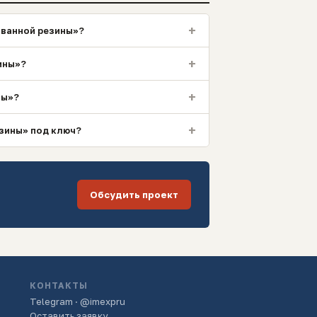
+
ованной резины»?
+
ины»?
+
ны»?
+
езины» под ключ?
Обсудить проект
КОНТАКТЫ
Telegram · @imexpru
Оставить заявку