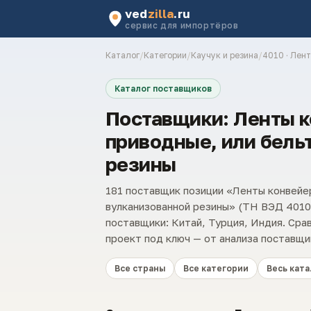
ved
zilla
.ru
сервис для импортёров
Каталог
/
Категории
/
Каучук и резина
/
4010 · Лен
Каталог поставщиков
Поставщики: Ленты 
приводные, или бель
резины
181 поставщик позиции «Ленты конвейер
вулканизованной резины» (ТН ВЭД 4010
поставщики: Китай, Турция, Индия. Сра
проект под ключ — от анализа поставщи
Все страны
Все категории
Весь ката