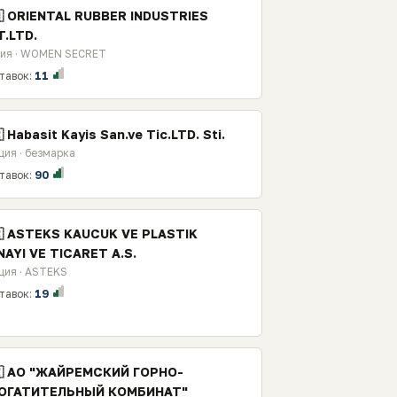
🇳 ORIENTAL RUBBER INDUSTRIES
T.LTD.
ия · WOMEN SECRET
тавок:
11
 Habasit Kayis San.ve Tic.LTD. Sti.
ция · безмарка
тавок:
90
🇷 ASTEKS KAUCUK VE PLASTIK
NAYI VE TICARET A.S.
ция · ASTEKS
тавок:
19
🇿 АО "ЖАЙРЕМСКИЙ ГОРНО-
ОГАТИТЕЛЬНЫЙ КОМБИНАТ"