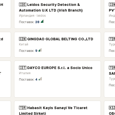
bH
🇮🇪 Leidos Security Detection &
🇮
Automation U.K LTD (Irish Branch)
PV
Ирландия · leidos
Инд
Поставок:
28
Пос
td
🇨🇳 QINGDAO GLOBAL BELTING CO.,LTD
🇹
Китай
Тур
Поставок:
9
Пос
🇮🇹 DAYCO EUROPE S.r.l. a Socio Unico
🇹
T
Италия
SA
Тур
Поставок:
4
Пос
🇹🇷 Habasit Kayis Sanayi Ve Ticaret
🇰
Limited Sirketi
ОБ