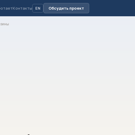
ботает
Контакты
Обсудить проект
EN
езины