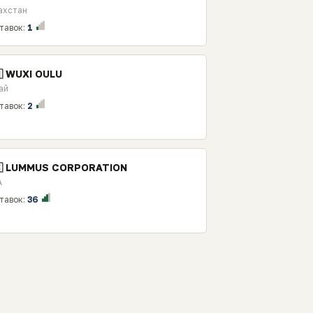
ахстан
тавок:
1
🇳 WUXI OULU
ай
тавок:
2
🇸 LUMMUS CORPORATION
А
тавок:
36