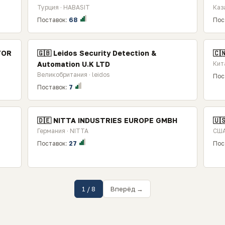
Турция · HABASIT
Каз
Поставок:
68
Пос
YOR
🇬🇧 Leidos Security Detection &
🇨
Automation U.K LTD
Кит
Великобритания · leidos
Пос
Поставок:
7
🇩🇪 NITTA INDUSTRIES EUROPE GMBH
🇺
Германия · NITTA
СШ
Поставок:
27
Пос
1 / 8
Вперёд →