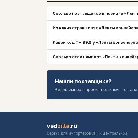
Сколько поставщиков в позиции «Ленты
Из каких стран возят «Ленты конвейерн
Какой код ТН ВЭД у «Ленты конвейерны
Сколько стоит импорт «Ленты конвейер
Нашли поставщика?
Ведём импорт-проект под ключ — от ана
ved
zilla
.ru
Сервис для импортёров СНГ и Центральной