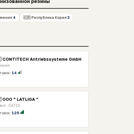
анизованной резины
рмения
4
🇰🇷 Республика Корея
3
🇪 CONTITECH Antriebssysteme GmbH
мания
тавок:
14
 ООО " LATLIGA "
вия · GATES
тавок:
129