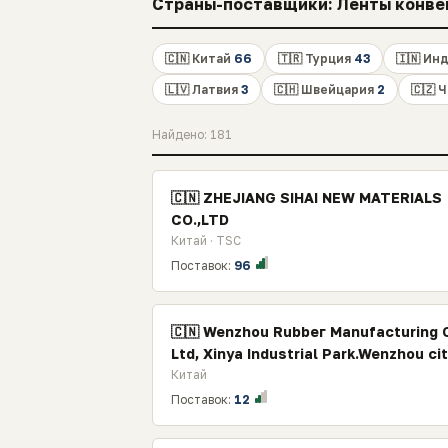
Страны-поставщики: Ленты конвей
🇨🇳 Китай
66
🇹🇷 Турция
43
🇮🇳 Ин
🇱🇻 Латвия
3
🇨🇭 Швейцария
2
🇨🇿 
Найдено: 181
🇨🇳 ZHEJIANG SIHAI NEW MATERIALS
CO.,LTD
Китай · TSC
Поставок:
96
🇨🇳 Wenzhou Rubbег Маnufacturing C
Ltd, Xinya Industrial Park.Wenzhou ci
Китай
Поставок:
12