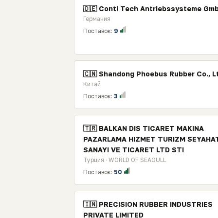
🇩🇪 Conti Tech Antriebssysteme Gm
Германия
Поставок:
9
🇨🇳 Shandong Phoebus Rubber Co., L
Китай
Поставок:
3
🇹🇷 BALKAN DIS TICARET MAKINA
PAZARLAMA HIZMET TURIZM SEYAHA
SANAYI VE TICARET LTD STI
Турция · WORLD OF SEAGULL
Поставок:
50
🇮🇳 PRECISION RUBBER INDUSTRIES
PRIVATE LIMITED