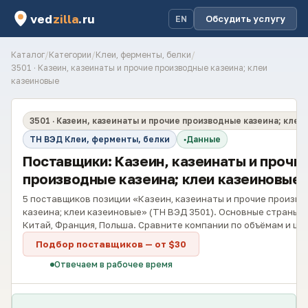
ved
zilla
.ru
Обсудить услугу
EN
Каталог
/
Категории
/
Клеи, ферменты, белки
/
3501 · Казеин, казеинаты и прочие производные казеина; клеи
казеиновые
3501 · Казеин, казеинаты и прочие производные казеина; клеи
ТН ВЭД Клеи, ферменты, белки
Данные
Поставщики: Казеин, казеинаты и прочи
производные казеина; клеи казеиновые
5 поставщиков позиции «Казеин, казеинаты и прочие произв
казеина; клеи казеиновые» (ТН ВЭД 3501). Основные страны-
Китай, Франция, Польша. Сравните компании по объёмам и це
Подбор поставщиков — от $30
Отвечаем в рабочее время