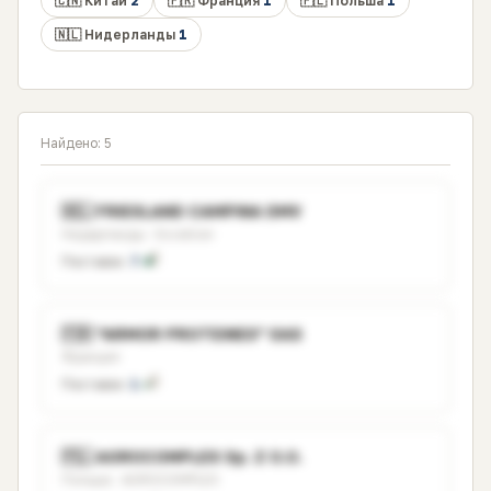
🇨🇳 Китай
2
🇫🇷 Франция
1
🇵🇱 Польша
1
🇳🇱 Нидерланды
1
Найдено: 5
🇳🇱 FRIESLAND CAMPINA DMV
Нидерланды · Excellion
Поставок:
7
🇫🇷 "ARMOR PROTEINES" SAS
Франция
Поставок:
1
🇵🇱 AGROCOMPLEX Sp. Z O.O.
Польша · AGROCOMPLEX