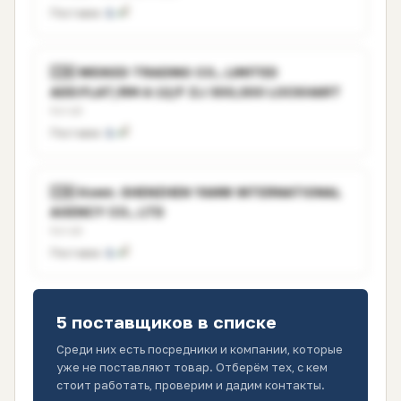
Поставок:
1
🇨🇳 WEIKED TRADING CO., LIMITED
ADD:FLAT/RM A 12/F ZJ 300,300 LOCKHART
Китай
Поставок:
1
🇨🇳 Комп. SHENZHEN YANW INTERNATIONAL
AGENCY CO., LTD
Китай
Поставок:
1
5 поставщиков в списке
Среди них есть посредники и компании, которые
уже не поставляют товар. Отберём тех, с кем
стоит работать, проверим и дадим контакты.