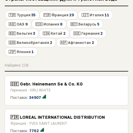
🇹🇷 Турция
35
🇫🇷 Франция
29
🇮🇹 Италия
11
🇦🇪 ОАЭ
9
🇪🇸 Испания
8
🇧🇾 Беларусь
5
🇧🇪 Бельгия
3
🇨🇳 Китай
2
🇩🇪 Германия
2
🇬🇧 Великобритания
2
🇦🇫 Афганистан
2
🇯🇵 Япония
1
Найдено: 118
🇩🇪 Gebr. Heinemann Se & Co. KG
Германия · VIRU WHITE
Поставок:
34907
🇫🇷 LOREAL INTERNATIONAL DISTRIBUTION
Франция · YVES SAINT LAURENT
Поставок:
7762