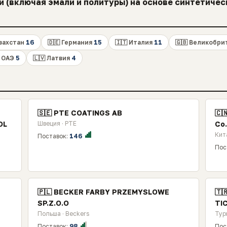
и (включая эмали и политуры) на основе синтетичес
азахстан
16
🇩🇪 Германия
15
🇮🇹 Италия
11
🇬🇧 Великобр
 ОАЭ
5
🇱🇻 Латвия
4
🇸🇪 PTE COATINGS AB
🇨
OL
Швеция · PTE
Co.
Кит
Поставок:
146
Пос
🇵🇱 BECKER FARBY PRZEMYSLOWE
🇹
SP.Z.O.O
TIC
Польша · Beckers
Тур
Поставок:
98
Пос