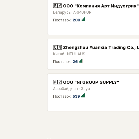
🇧🇾 OOO "Компания Арт Индустрия"
Беларусь · ARMOPUR
Поставок:
200
🇨🇳 Zhengzhou Yuanxia Trading Co., L
Китай · NEUHAUS
Поставок:
26
🇦🇿 ООО "NI GROUP SUPPLY"
Азербайджан · Gaya
Поставок:
539