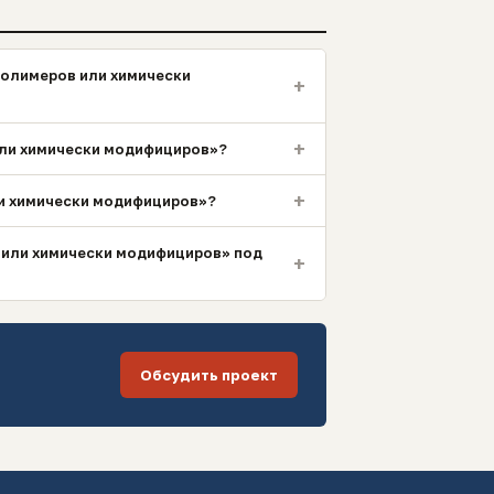
полимеров или химически
+
+
 или химически модифициров»?
+
ли химически модифициров»?
в или химически модифициров» под
+
Обсудить проект