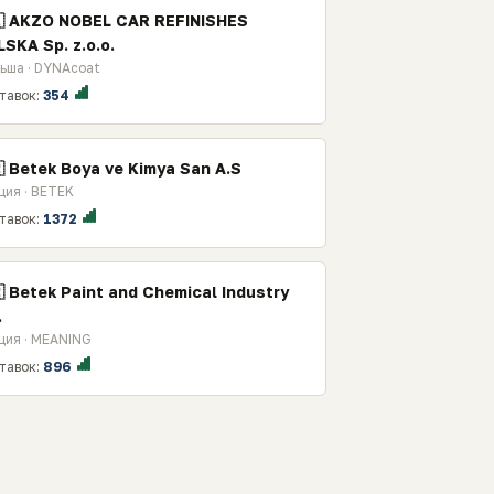
🇱 AKZO NOBEL CAR REFINISHES
SKA Sp. z.o.o.
ьша · DYNAcoat
тавок:
354
 Betek Boya ve Kimya San A.S
ция · BETEK
тавок:
1372
 Betek Paint and Chemical Industry
.
ция · MEANING
тавок:
896