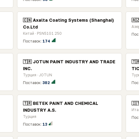
🇨🇳 Axalta Coating Systems (Shanghai)
🇦
Co.Ltd
Азе
Китай · PSN51G1 250
Пос
Поставок:
174
🇹🇷 JOTUN PAINT INDUSTRY AND TRADE
🇹
INC.
TIC
Турция · JOTUN
Тур
Поставок:
382
Пос
🇹🇷 BETEK PAINT AND CHEMICAL
🇮
INDUSTRY A.S.
Ита
Турция
Пос
Поставок:
13