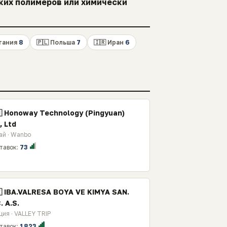
ких полимеров или химически
итания
8
🇵🇱 Польша
7
🇮🇷 Иран
6
🇳 Honoway Technology (Pingyuan)
, Ltd
ай · Wanbo
тавок:
73
🇷 IBA.VALRESA BOYA VE KIMYA SAN.
. A.S.
ция · VALLEY TRIP
тавок:
1823