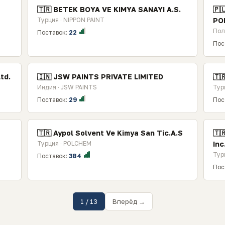
🇹🇷 BETEK BOYA VE KIMYA SANAYI A.S.
🇵
Турция · NIPPON PAINT
POL
Пол
Поставок:
22
Пос
td.
🇮🇳 JSW PAINTS PRIVATE LIMITED
🇹
Индия · JSW PAINTS
Тур
Поставок:
29
Пос
🇹🇷 Aypol Solvent Ve Kimya San Tic.A.S
🇹
Турция · POLCHEM
Inc
Тур
Поставок:
384
Пос
1 / 13
Вперёд →