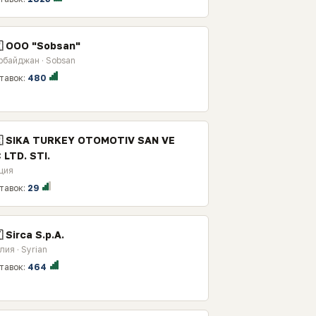
🇿 ООО "Sobsan"
рбайджан · Sobsan
тавок:
480
🇷 SIKA TURKEY OTOMOTIV SAN VE
 LTD. STI.
ция
тавок:
29
 Sirca S.p.A.
лия · Syrian
тавок:
464