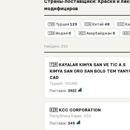
Страны-поставщики: Краски и лак
модифициров
🇹🇷 Турция
129
🇨🇳 Китай
48
🇰🇿 К
🇮🇳 Индия
6
🇦🇿 Азербайджан
6
🇦
Найдено: 292
🇹🇷 KAYALAR KIMYA SAN VE TIC A S
KIMYA SAN ORG SAN BOLG TEM YANY
CAD
Турция · YOUNG
Поставок:
3932
🇰🇷 KCC CORPORATION
Республика Корея · KCC
Поставок:
346