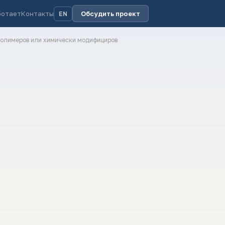
ботает
Контакты
Обсудить проект
EN
 полимеров или химически модифициров