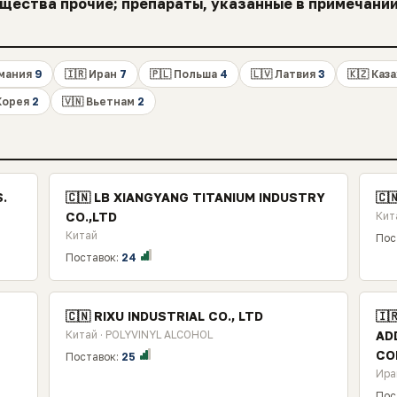
ества прочие; препараты, указанные в примечании 
рмания
9
🇮🇷 Иран
7
🇵🇱 Польша
4
🇱🇻 Латвия
3
🇰🇿 Каз
 Корея
2
🇻🇳 Вьетнам
2
S.
🇨🇳 LB XIANGYANG TITANIUM INDUSTRY
🇨
CO.,LTD
Кит
Китай
Пос
Поставок:
24
🇨🇳 RIXU INDUSTRIAL CO., LTD
🇮
Китай · POLYVINYL ALCOHOL
AD
CO
Поставок:
25
Ира
Пос