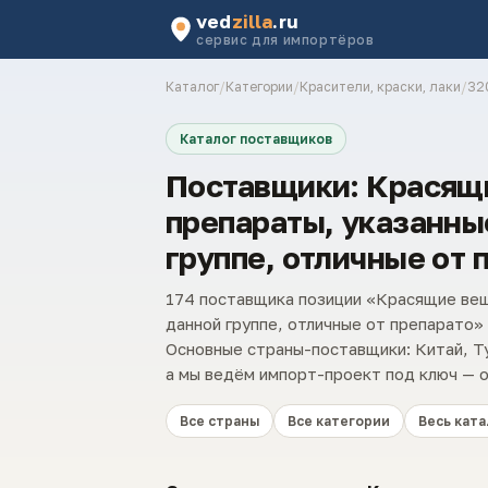
ved
zilla
.ru
сервис для импортёров
Каталог
/
Категории
/
Красители, краски, лаки
/
32
Каталог поставщиков
Поставщики: Красящи
препараты, указанны
группе, отличные от 
174 поставщика позиции «Красящие веще
данной группе, отличные от препарато
Основные страны-поставщики: Китай, Ту
а мы ведём импорт-проект под ключ — о
Все страны
Все категории
Весь ката