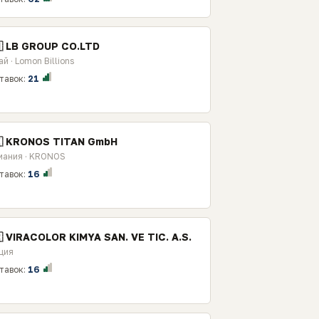
🇳 LB GROUP CO.LTD
й · Lomon Billions
тавок:
21
🇪 KRONOS TITAN GmbH
мания · KRONOS
тавок:
16
 VIRACOLOR KIMYA SAN. VE TIC. A.S.
ция
тавок:
16