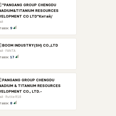
🇳 "PANGANG GROUP CHENGDU
NADIUM&TITANIUM RESOURCES
VELOPMENT CO LTD"Китай/
ай
тавок:
9
🇳 BOOM INDUSTRY(SH) CO.,LTD
ай · FANTA
тавок:
17
🇳 PANGANG GROUP CHENGDU
NADIUM & TITANIUM RESOURCES
VELOPMENT CO., LTD.-
й · Rutile R18
тавок:
8