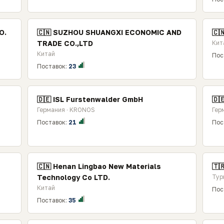
O.
🇨🇳 SUZHOU SHUANGXI ECONOMIC AND
🇨
TRADE CO.,LTD
Кита
Китай
Пос
Поставок:
23
🇩🇪 ISL Furstenwalder GmbH
🇩
Германия · KRONOS
Гер
Поставок:
21
Пос
🇨🇳 Henan Lingbao New Materials
🇹
Technology Co LTD.
Тур
Китай
Пос
Поставок:
35