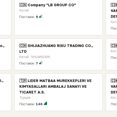
,
🇨🇳 Company "LB GROUP CO"
🇨
Китай
VA
DE
Поставок:
9
Кит
Пос
o.,
🇨🇳 SHIJIAZHUANG RIXU TRADING CO.,
🇨
LTD
Кит
Китай · SHUANGXIN
Пос
Поставок:
7
.,
🇹🇷 LIDER MATBAA MUREKKEPLERI VE
🇨
KIMYASALLARI AMBALAJ SANAYI VE
VA
TICARET A.S.
DE
Турция
Кита
Поставок:
146
Пос