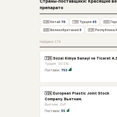
Страны-поставщики: Красящие вещ
препарато
🇨🇳 Китай
76
🇹🇷 Турция
45
🇩🇪 Ге
🇬🇧 Великобритания
3
🇰🇷 Республика
Найдено: 174
🇹🇷 Sozal Kimya Sanayi ve Ticaret A.
Турция · SO'ZAL
Поставок:
753
🇻🇳 European Plastic Joint Stock
Company. Вьетнам.
Вьетнам · EuP
Поставок:
55