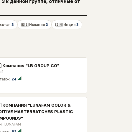
3 к данной группе, отличные от
ахстан
3
🇪🇸 Испания
3
🇮🇳 Индия
3
🇳 Компания "LB GROUP CO"
ай
тавок:
24
🇷 КОМПАНИЯ "LUNAFAM COLOR &
DITIVE MASTERBATCHES PLASTIC
MPOUNDS"
н · LUNAFAM
тавок:
62