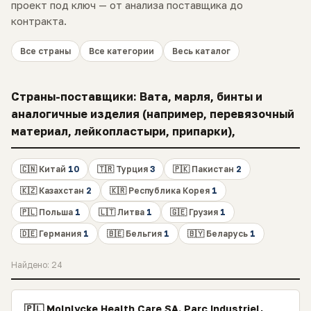
проект под ключ — от анализа поставщика до
контракта.
Все страны
Все категории
Весь каталог
Страны-поставщики: Вата, марля, бинты и
аналогичные изделия (например, перевязочный
материал, лейкопластыри, припарки),
🇨🇳 Китай
10
🇹🇷 Турция
3
🇵🇰 Пакистан
2
🇰🇿 Казахстан
2
🇰🇷 Республика Корея
1
🇵🇱 Польша
1
🇱🇹 Литва
1
🇬🇪 Грузия
1
🇩🇪 Германия
1
🇧🇪 Бельгия
1
🇧🇾 Беларусь
1
Найдено: 24
🇵🇱 Molnlycke Health Care SA. Parc Industriel,