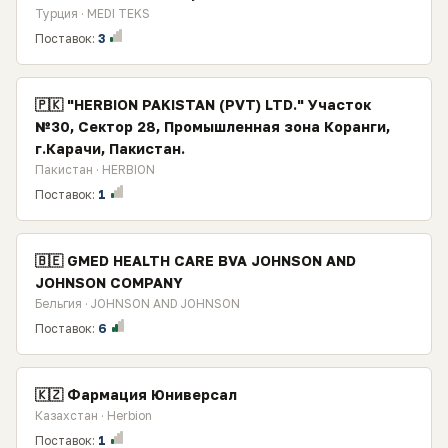
Турция · MEDI TEKS
Поставок:
3
🇵🇰 "HERBION PAKISTAN (PVT) LTD." Участок
№30, Сектор 28, Промышленная зона Коранги,
г.Карачи, Пакистан.
Пакистан · HERBION
Поставок:
1
🇧🇪 GMED HEALTH CARE BVA JOHNSON AND
JOHNSON COMPANY
Бельгия · JOHNSON AND JOHNSON
Поставок:
6
🇰🇿 Фармация Юниверсал
Казахстан · Herbion
Поставок:
1