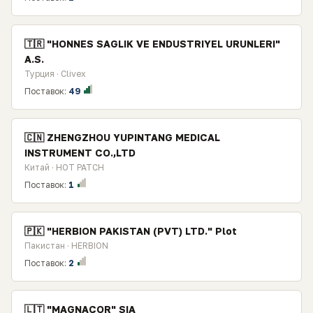
🇹🇷 "HONNES SAGLIK VE ENDUSTRIYEL URUNLERI"
A.S.
Турция · Clivex
Поставок:
49
🇨🇳 ZHENGZHOU YUPINTANG MEDICAL
INSTRUMENT CO.,LTD
Китай · HOT PATCH
Поставок:
1
🇵🇰 "HERBION PAKISTAN (PVT) LTD." Plot
Пакистан · HERBION
Поставок:
2
🇱🇹 "MAGNACOR" SIA