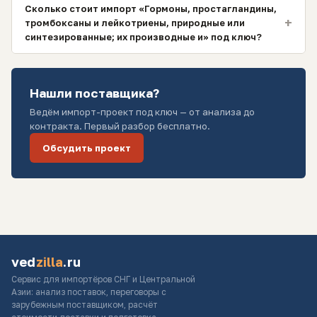
Сколько стоит импорт «Гормоны, простагландины,
+
тромбоксаны и лейкотриены, природные или
синтезированные; их производные и» под ключ?
Нашли поставщика?
Ведём импорт-проект под ключ — от анализа до
контракта. Первый разбор бесплатно.
Обсудить проект
ved
zilla
.ru
Сервис для импортёров СНГ и Центральной
Азии: анализ поставок, переговоры с
зарубежным поставщиком, расчёт