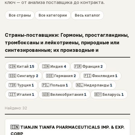
ключ — от анализа поставщика до контракта.
Все страны
Все категории
Весь каталог
Страны-поставщики: Гормоны, простагландины,
тромбоксаны и лейкотриены, природные или
синтезированные; их производные и
🇨🇳 Китай
15
🇮🇳 Индия
4
🇫🇷 Франция
2
🇸🇬 Сингапур
2
🇩🇪 Германия
2
🇫🇮 Финляндия
1
🇹🇷 Турция
1
🇵🇱 Польша
1
🇳🇱 Нидерланды
1
🇮🇹 Италия
1
🇬🇧 Великобритания
1
🇧🇾 Беларусь
1
Найдено: 32
🇨🇳 TIANJIN TIANFA PHARMACEUTICALS IMP. & EXP.
CORP