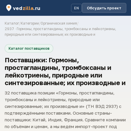
ved
zilla
.ru
Обсудить проект
EN
Каталог
/
Категории
/
Органическая химия
/
2937 · Гормоны, простагландины, тромбоксаны и лейкотриены,
природные или синтезированные; их производные и
Каталог поставщиков
Поставщики: Гормоны,
простагландины, тромбоксаны и
лейкотриены, природные или
синтезированные; их производные и
32 поставщика позиции «Гормоны, простагландины,
тромбоксаны и лейкотриены, природные или
синтезированные; их производные и» (ТН ВЭД 2937) с
подтверждёнными поставками. Основные страны-
поставщики: Китай, Индия, Франция. Сравните компании
по объёмам и ценам, а мы ведём импорт-проект под