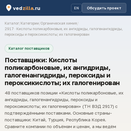
ved
zilla
.ru
Обсудить проект
EN
Каталог
/
Категории
/
Органическая химия
/
2917 · Кислоты поликарбоновые, их ангидриды, галогенангидриды,
пероксиды и пероксикислоты; их галогенирован
Каталог поставщиков
Поставщики: Кислоты
поликарбоновые, их ангидриды,
галогенангидриды, пероксиды и
пероксикислоты; их галогенирован
48 поставщиков позиции «Кислоты поликарбоновые, их
ангидриды, галогенангидриды, пероксиды и
пероксикислоты; их галогенирован» (ТН ВЭД 2917) с
подтверждёнными поставками. Основные страны-
поставщики: Китай, Турция, Республика Корея.
Сравните компании по объёмам и ценам, а мы ведём