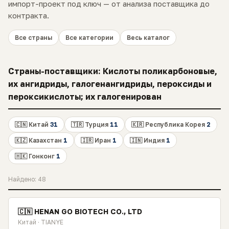
импорт-проект под ключ — от анализа поставщика до
контракта.
Все страны
Все категории
Весь каталог
Страны-поставщики: Кислоты поликарбоновые,
их ангидриды, галогенангидриды, пероксиды и
пероксикислоты; их галогенирован
🇨🇳 Китай
31
🇹🇷 Турция
11
🇰🇷 Республика Корея
2
🇰🇿 Казахстан
1
🇮🇷 Иран
1
🇮🇳 Индия
1
🇭🇰 Гонконг
1
Найдено: 48
🇨🇳 HENAN GO BIOTECH CO., LTD
Китай · TIANYE