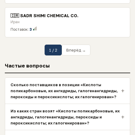
🇮🇷 SADR SHIMI CHEMICAL CO.
Иран
Поставок:
3
1 / 2
Вперёд →
Частые вопросы
Сколько поставщиков в позиции «Кислоты
+
поликарбоновые, их ангидриды, галогенангидриды,
пероксиды и пероксикислоты; их галогенирован»?
Из каких стран возят «Кислоты поликарбоновые, их
+
ангидриды, галогенангидриды, пероксиды и
пероксикислоты; их галогенирован»?