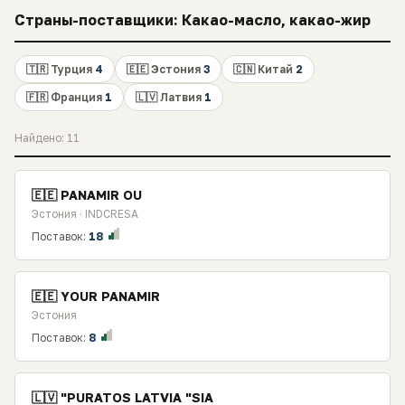
Страны-поставщики: Какао-масло, какао-жир
🇹🇷 Турция
4
🇪🇪 Эстония
3
🇨🇳 Китай
2
🇫🇷 Франция
1
🇱🇻 Латвия
1
Найдено: 11
🇪🇪 PANAMIR OU
Эстония · INDCRESA
Поставок:
18
🇪🇪 YOUR PANAMIR
Эстония
Поставок:
8
🇱🇻 "PURATOS LATVIA "SIA