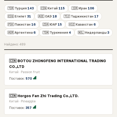
🇹🇷 Турция
143
🇨🇳 Китай
115
🇮🇷 Иран
106
🇪🇬 Египет
31
🇦🇪 ОАЭ
18
🇹🇯 Таджикистан
17
🇵🇰 Пакистан
16
🇿🇦 ЮАР
15
🇰🇿 Казахстан
6
🇦🇷 Аргентина
6
🇹🇲 Туркмения
4
🇳🇱 Нидерланды
3
Найдено: 489
🇨🇳 BOTOU ZHONGFENG INTERNATIONAL TRADING
CO.,LTD
Китай · Passion fruit
Поставок:
570
🇨🇳 Horgos Fan Zhi Trading Co.,LTD.
Китай · Pineapple
Поставок:
357