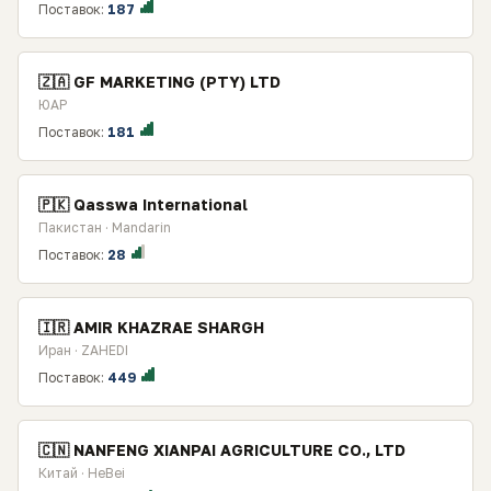
Поставок:
187
🇿🇦 GF MARKETING (РТY) LTD
ЮАР
Поставок:
181
🇵🇰 Qasswa International
Пакистан · Mandarin
Поставок:
28
🇮🇷 AMIR KHAZRAE SHARGH
Иран · ZAHEDI
Поставок:
449
🇨🇳 NANFENG XIANPAI AGRICULTURE CO., LTD
Китай · HeBei