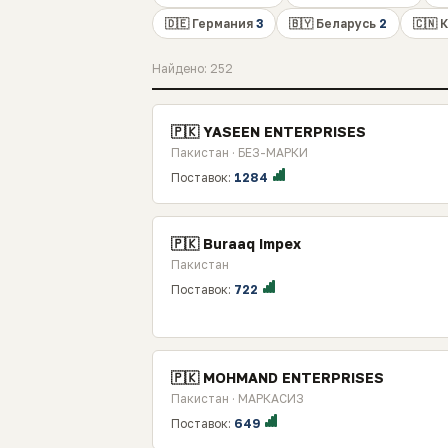
🇩🇪 Германия
3
🇧🇾 Беларусь
2
🇨🇳 
Найдено: 252
🇵🇰 YASEEN ENTERPRISES
Пакистан · БЕЗ-МАРКИ
Поставок:
1284
🇵🇰 Buraaq Impex
Пакистан
Поставок:
722
🇵🇰 MOHMAND ENTERPRISES
Пакистан · МАРКАСИЗ
Поставок:
649