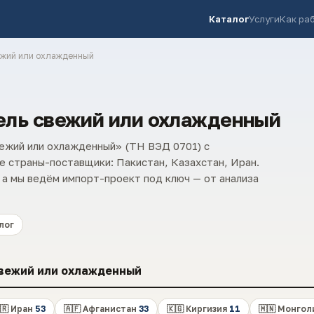
Каталог
Услуги
Как ра
ежий или охлажденный
ель свежий или охлажденный
ежий или охлажденный» (ТН ВЭД 0701) с
 страны-поставщики: Пакистан, Казахстан, Иран.
 а мы ведём импорт-проект под ключ — от анализа
лог
вежий или охлажденный
🇷 Иран
53
🇦🇫 Афганистан
33
🇰🇬 Киргизия
11
🇲🇳 Монго