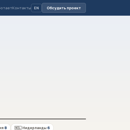
ботает
Контакты
Обсудить проект
EN
лия
8
🇳🇱 Нидерланды
6