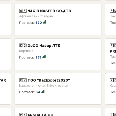
🇦🇫 NAQIB NASEEB CO.,LTD
🇵
Афганистан · Changan
Пак
Поставок:
570
Пос
🇰🇬 ОсОО Назар ЛТД
🇵
Киргизия
PR
Пак
Поставок:
233
Пос
YAR
🇰🇿 TOO "KazExport2020"
🇰
Казахстан · Artel Shivaki Avalon
Каз
Поставок:
64
Пос
🇵🇰 ARSHAD & CO
🇮