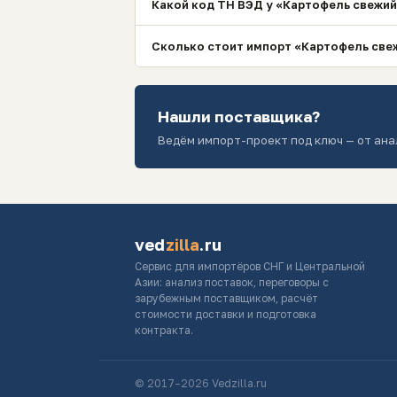
Какой код ТН ВЭД у «Картофель свежи
Сколько стоит импорт «Картофель све
Нашли поставщика?
Ведём импорт-проект под ключ — от ана
ved
zilla
.ru
Сервис для импортёров СНГ и Центральной
Азии: анализ поставок, переговоры с
зарубежным поставщиком, расчёт
стоимости доставки и подготовка
контракта.
© 2017–2026 Vedzilla.ru