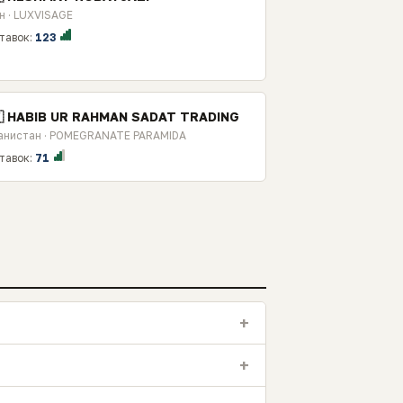
н · LUXVISAGE
тавок:
123
🇫 HABIB UR RAHMAN SADAT TRADING
анистан · POMEGRANATE PARAMIDA
тавок:
71
+
+