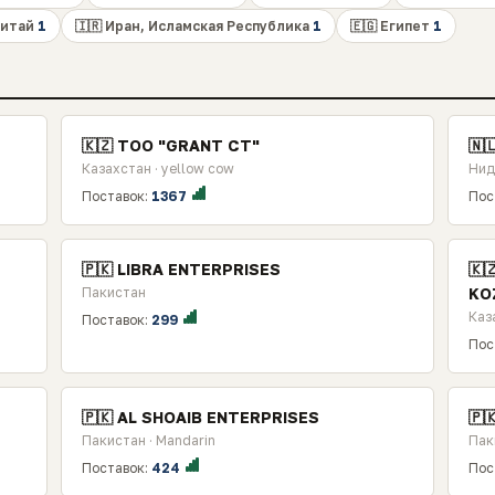
Китай
1
🇮🇷 Иран, Исламская Республика
1
🇪🇬 Египет
1
🇰🇿 TOO "GRANT CT"
🇳
Казахстан · yellow cow
Нид
Поставок:
1367
Пос
🇵🇰 LIBRA ENTERPRISES
🇰
Пакистан
KO
Каз
Поставок:
299
Пос
🇵🇰 AL SHOAIB ENTERPRISES
🇵
Пакистан · Mandarin
Пак
Поставок:
424
Пос