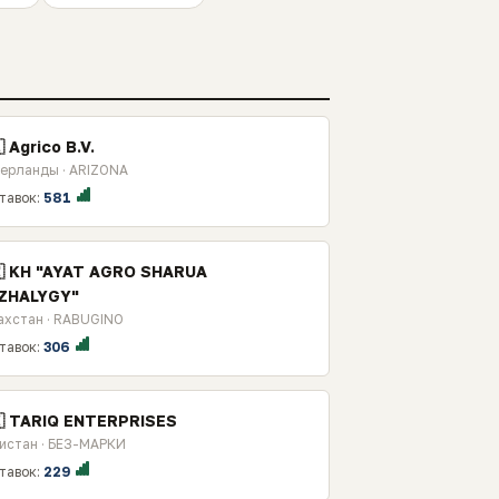
 Agrico B.V.
ерланды · ARIZONA
тавок:
581
🇿 KH "AYAT AGRO SHARUA
ZHALYGY"
ахстан · RABUGINO
тавок:
306
🇰 TARIQ ENTERPRISES
истан · БЕЗ-МАРКИ
тавок:
229