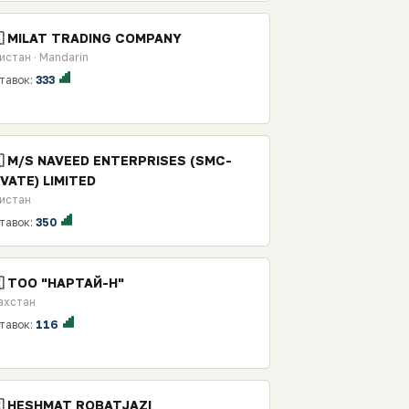
🇰 MILAT TRADING COMPANY
истан · Mandarin
тавок:
333
🇰 M/S NAVEED ENTERPRISES (SMC-
IVATE) LIMITED
истан
тавок:
350
🇿 ТОО "НАРТАЙ-Н"
ахстан
тавок:
116
🇷 HESHMAT ROBATJAZI