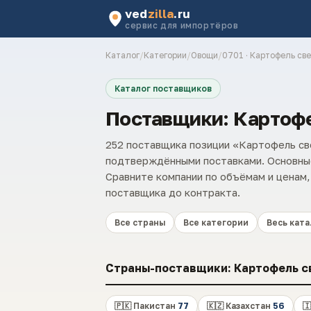
ved
zilla
.ru
сервис для импортёров
Каталог
/
Категории
/
Овощи
/
0701 · Картофель св
Каталог поставщиков
Поставщики: Картоф
252 поставщика позиции «Картофель св
подтверждёнными поставками. Основные
Сравните компании по объёмам и ценам,
поставщика до контракта.
Все страны
Все категории
Весь ката
Страны-поставщики: Картофель с
🇵🇰 Пакистан
77
🇰🇿 Казахстан
56
