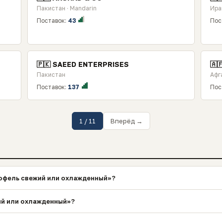
Пакистан · Mandarin
Ира
Поставок:
43
Пос
🇵🇰 SAEED ENTERPRISES
🇦
Пакистан
Афг
Поставок:
137
Пос
1 / 11
Вперёд →
офель свежий или охлажденный»?
ий или охлажденный»?