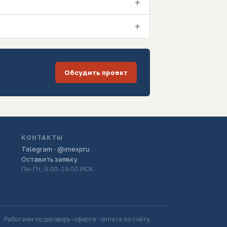
+
+
Обсудить проект
КОНТАКТЫ
Telegram · @imexpru
Оставить заявку
Пн–Пт, 9:00–19:00 МСК
Работаем по договору-оферте · оплата по счёту